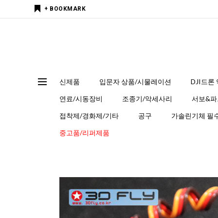
+ BOOKMARK
신제품
입문자 상품/시물레이션
DJI드론
연료/시동장비
조종기/악세사리
서보&파
접착제/경화제/기타
공구
가솔린기체 필수
중고품/리퍼제품