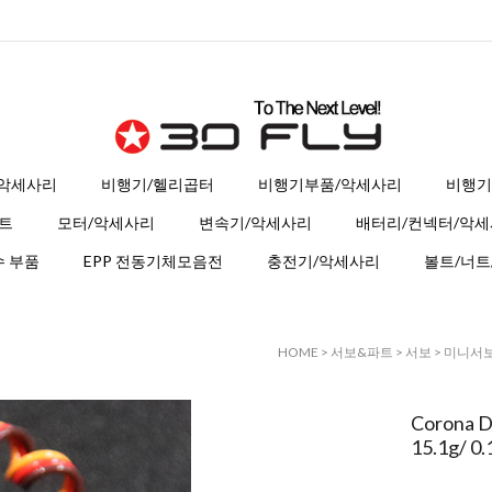
 악세사리
비행기/헬리곱터
비행기부품/악세사리
비행기
트
모터/악세사리
변속기/악세사리
배터리/컨넥터/악
 부품
EPP 전동기체모음전
충전기/악세사리
볼트/너트
HOME
>
서보&파트
>
서보
>
미니서
Corona D
15.1g/ 0.