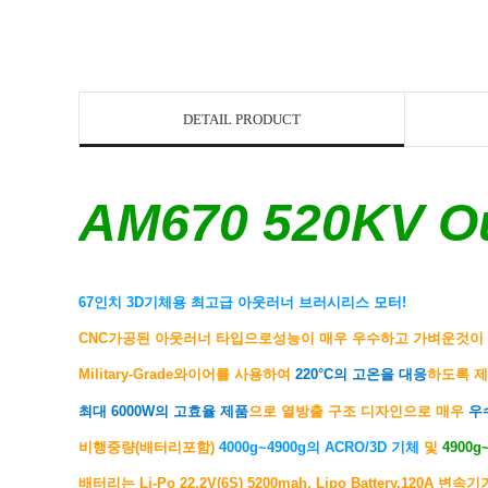
DETAIL PRODUCT
AM670 520KV
O
67인치 3D기체용 최고급 아웃러너 브러시리스 모터!
CNC가공된 아웃러너 타입으로성능이 매우
우수하고 가벼운것이
Military-Grade와이어를 사용하여
220
°C의 고온을 대응
하도록 제
최대 6000W의 고효율 제품
으로 열방출 구조 디자인으로 매우
우
비행중량(배터리포함)
4000g~4900g의 ACRO/3D 기체
및
4900
배터리는 Li-Po 22.2V(6S) 5200mah, Lipo Battery,120
A 변속기