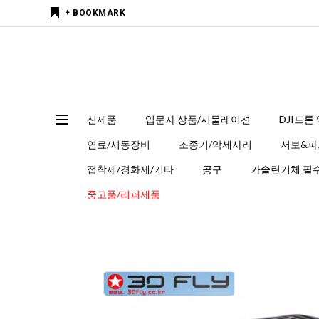
+ BOOKMARK
신제품
입문자 상품/시물레이션
DJI드론
연료/시동장비
조종기/악세사리
서보&파
접착제/경화제/기타
공구
가솔린기체 필수
중고품/리퍼제품