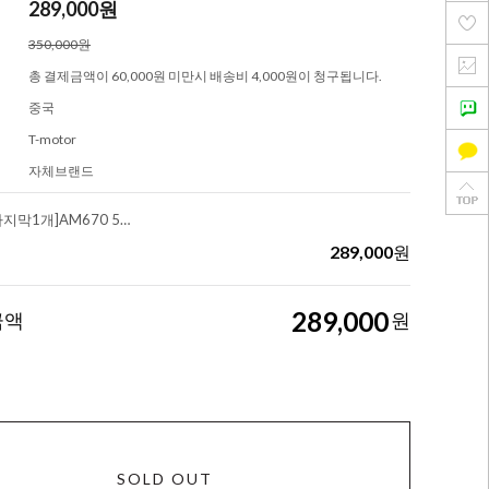
289,000
원
350,000원
총 결제금액이 60,000원 미만시 배송비 4,000원이 청구됩니다.
중국
T-motor
자체브랜드
[67인치용/마지막1개]AM670 520KV Outrunner Brushless Motors
289,000
원
289,000
금액
원
SOLD OUT