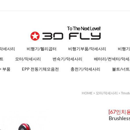
 악세사리
비행기/헬리곱터
비행기부품/악세사리
비행기
트
모터/악세사리
변속기/악세사리
배터리/컨넥터/악
 부품
EPP 전동기체모음전
충전기/악세사리
볼트/너트
HOME
>
모터/악세사리
>
Tmot
[67인치
Brushles