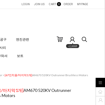
LOGIN
JOIN US
CART
0
ORDER
MYPAGE
공구
엔진관련
+2,000P
세사리
/와셔
보트
or
>
[67인치용/마지막1개]
AM670 520KV Outrunner Brushless Motors
용/마지막1개]
AM670 520KV Outrunner
s Motors