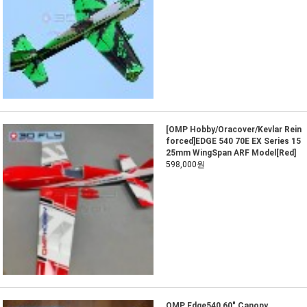
[OMP Hobby/Oracover/Kevlar Rein
forced]EDGE 540 70E EX Series 15
25mm WingSpan ARF Model[Red]
598,000원
OMP Edge540 60" Canopy