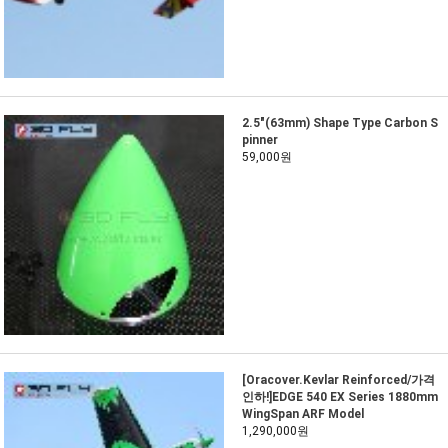
2.5"(63mm) Shape Type Carbon S
pinner
59,000원
[Oracover.Kevlar Reinforced/가격
인하!]EDGE 540 EX Series 1880mm
WingSpan ARF Model
1,290,000원