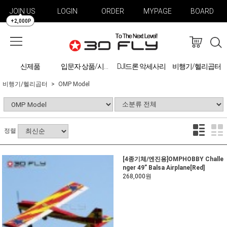
JOIN US
LOGIN
ORDER
MYPAGE
BOARD
+2,000P
신제품
DJI드론 악세사리
비행기/헬리곱터
입문자 상품/시물레이션
비행기/헬리곱터
OMP Model
정렬
[4종기체/엔진용]OMPHOBBY Challe
nger 49” Balsa Airplane[Red]
268,000원