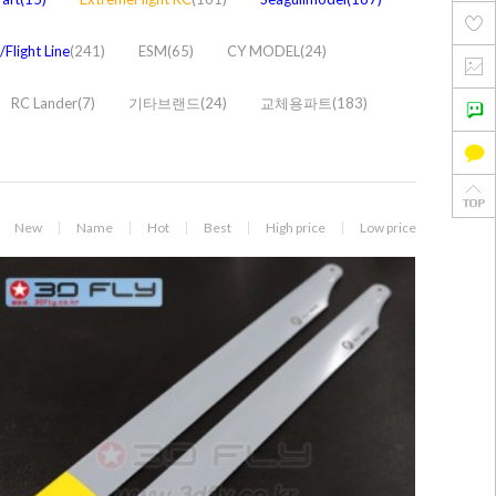
Flight Line
(241)
ESM(65)
CY MODEL(24)
RC Lander(7)
기타브랜드(24)
교체용파트(183)
New
Name
Hot
Best
High price
Low price