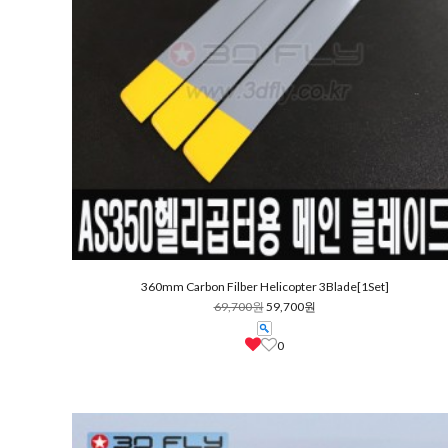
360mm Carbon Filber Helicopter 3Blade[1Set]
69,700원
59,700원
0