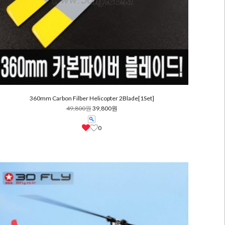
360mm Carbon Filber Helicopter 2Blade[1Set]
49,800원
39,800원
0