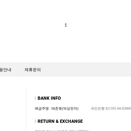
1
용안내
제휴문의
예금주명 : 태준호(덕성전자)
국민은행 821101-04-02669