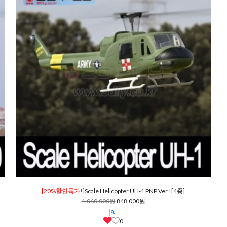
[20%할인특가!]
Scale Helicopter UH-1 PNP Ver.![4종]
1,060,000원
848,000원
0