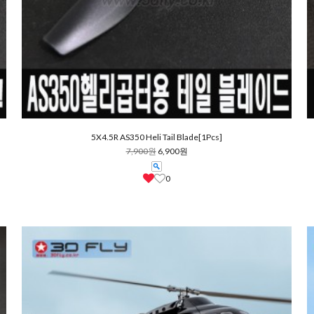
5X4.5R AS350 Heli Tail Blade[1Pcs]
7,900원
6,900원
0