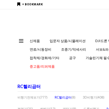
+ BOOKMARK
신제품
입문자 상품/시물레이션
DJI드론
연료/시동장비
조종기/악세사리
서보&파
접착제/경화제/기타
공구
가솔린기체 필수
중고품/리퍼제품
RC헬리곱터
비행기전체보기(777)
RC헬리곱터
(8)
3D비행기(408)
복엽기(25)
쌍발기(12)
패턴기(9)
드론비행기
S