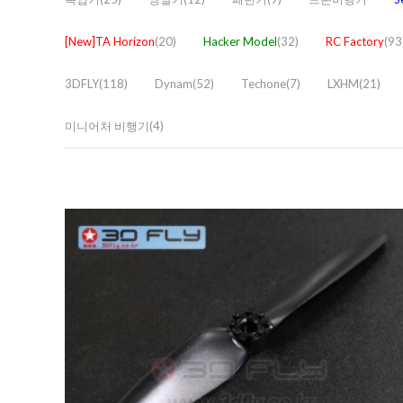
[New]TA Horizon
(20)
Hacker Model
(32)
RC Factory
(93
3DFLY(118)
Dynam(52)
Techone(7)
LXHM(21)
미니어처 비행기(4)