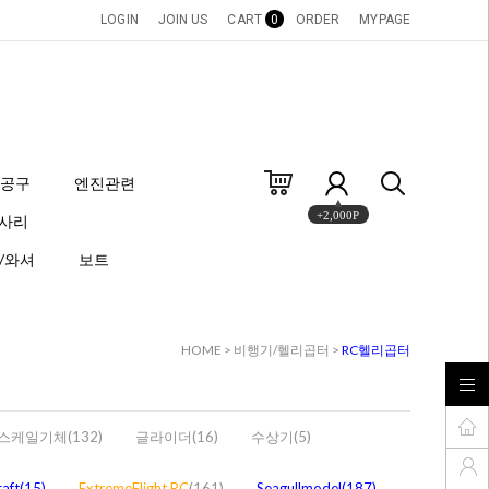
LOGIN
JOIN US
CART
0
ORDER
MYPAGE
공구
엔진관련
+2,000P
세사리
/와셔
보트
HOME
>
비행기/헬리곱터
>
RC헬리곱터
스케일기체(132)
글라이더(16)
수상기(5)
raft(15)
ExtremeFlight RC
(161)
Seagullmodel(187)