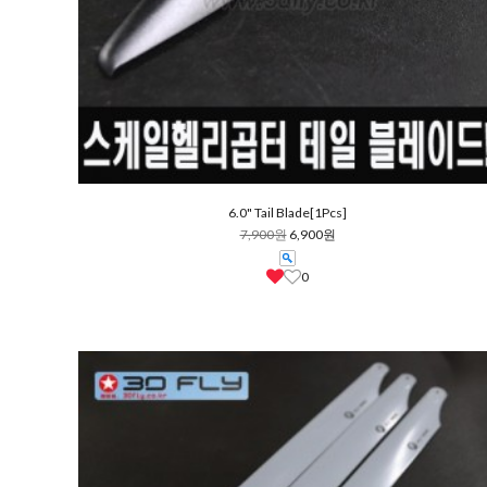
6.0" Tail Blade[1Pcs]
7,900원
6,900원
0