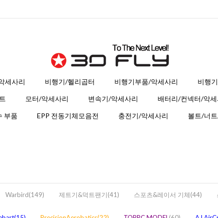
 악세사리
비행기/헬리곱터
비행기부품/악세사리
비행기
트
모터/악세사리
변속기/악세사리
배터리/컨넥터/악
 부품
EPP 전동기체모음전
충전기/악세사리
볼트/너트
Warbird(149)
제트기&덕트팬기(41)
스포츠&레이서 기체(44)
ebart(15)
PrecisionAerobatics(22)
TOPRC MODEL
(60)
AJ AirC