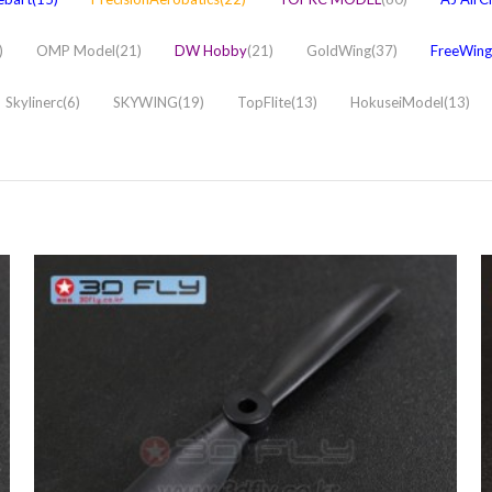
)
OMP Model(21)
DW Hobby
(21)
GoldWing(37)
FreeWing/
Skylinerc(6)
SKYWING(19)
TopFlite(13)
HokuseiModel(13)