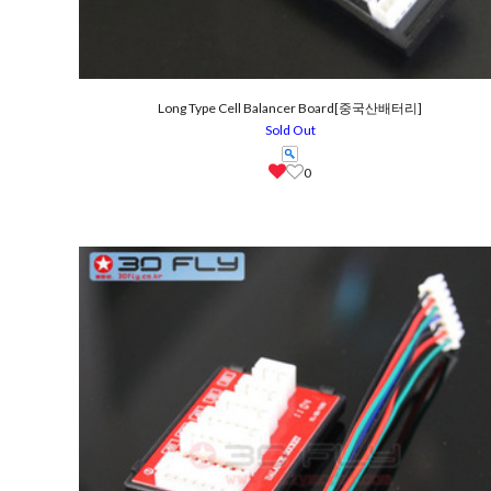
Long Type Cell Balancer Board[중국산배터리]
Sold Out
0