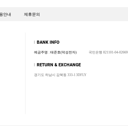
용안내
제휴문의
예금주명 : 태준호(덕성전자)
국민은행 821101-04-02669
경기도 하남시 감북동 333-1
3DFLY