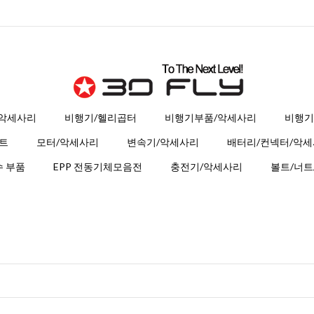
 악세사리
비행기/헬리곱터
비행기부품/악세사리
비행기
트
모터/악세사리
변속기/악세사리
배터리/컨넥터/악
 부품
EPP 전동기체모음전
충전기/악세사리
볼트/너트