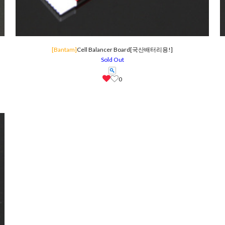
[Bantam]
Cell Balancer Board[국산배터리용!]
Sold Out
0