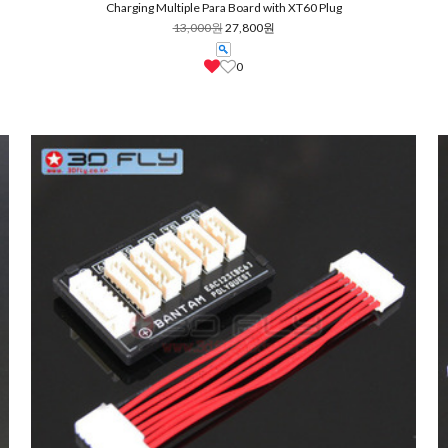
Charging Multiple Para Board with XT60 Plug
13,000원
27,800원
0