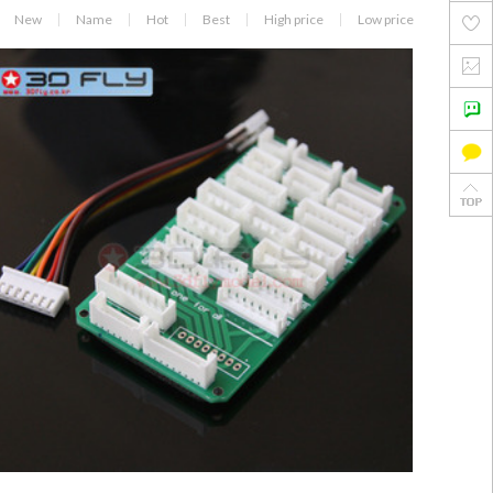
New
Name
Hot
Best
High price
Low price