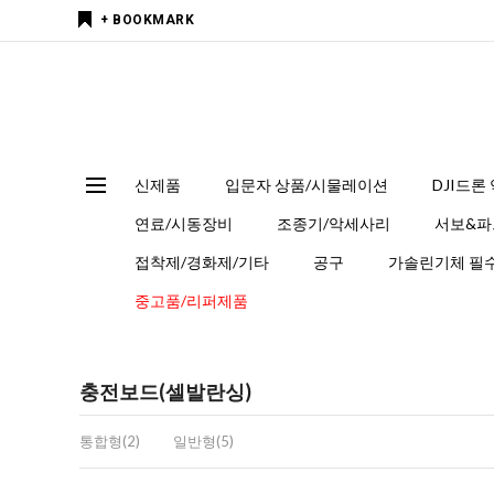
+ BOOKMARK
신제품
입문자 상품/시물레이션
DJI드론
연료/시동장비
조종기/악세사리
서보&파
접착제/경화제/기타
공구
가솔린기체 필수
중고품/리퍼제품
충전보드(셀발란싱)
통합형(2)
일반형(5)