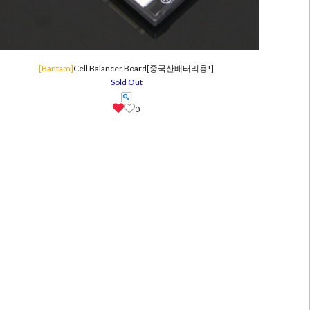
[Bantam]
Cell Balancer Board[중국산배터리용!]
Sold Out
0