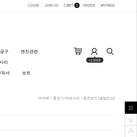
LOGIN
JOIN US
CART
0
ORDER
MYPAGE
공구
엔진관련
+2,000P
세사리
/와셔
보트
HOME
>
충전기/악세사리
>
충전보드(셀발란싱)