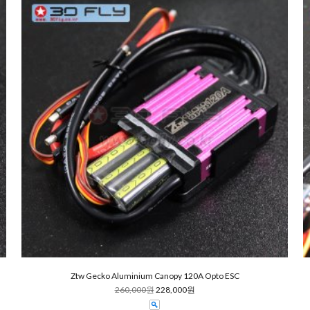
Ztw Gecko Aluminium Canopy 120A Opto ESC
260,000원
228,000원