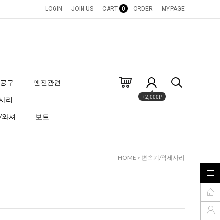
LOGIN
JOIN US
CART
0
ORDER
MYPAGE
공구
엔진관련
+2,000P
세사리
/와셔
보트
HOME
>
변속기/악세사리