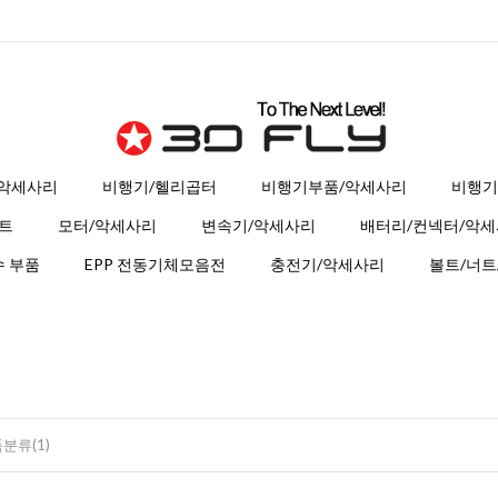
 악세사리
비행기/헬리곱터
비행기부품/악세사리
비행기
트
모터/악세사리
변속기/악세사리
배터리/컨넥터/악
 부품
EPP 전동기체모음전
충전기/악세사리
볼트/너트
분류(1)