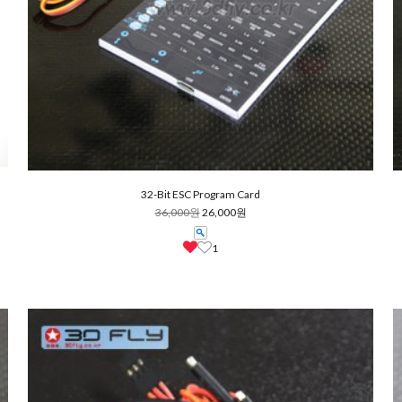
32-Bit ESC Program Card
36,000원
26,000원
1