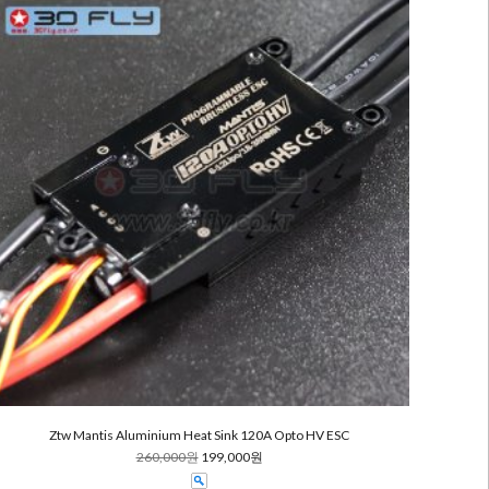
Ztw Mantis Aluminium Heat Sink 120A Opto HV ESC
260,000원
199,000원