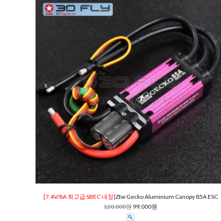
[7.4V/8A 최고급 SBEC 내장]
Ztw Gecko Aluminium Canopy 85A ESC
120,000원
99,000원