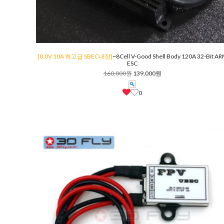
[8.0V,10A 최고급 SBEC내장]
~8Cell V-Good Shell Body 120A 32-Bit A
ESC
160,000원
139,000원
0