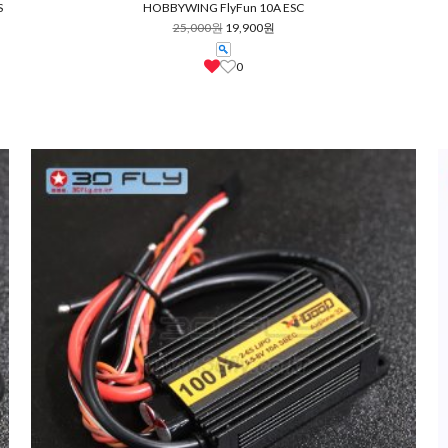
S
HOBBYWING FlyFun 10A ESC
25,000원
19,900원
0