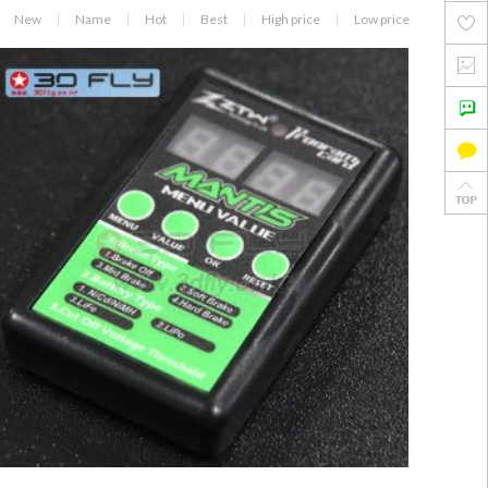
New
Name
Hot
Best
High price
Low price