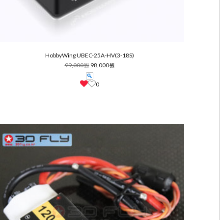
HobbyWing UBEC-25A-HV(3-18S)
99,000원
98,000원
0