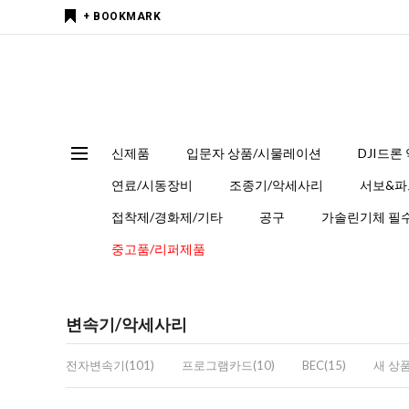
+ BOOKMARK
신제품
입문자 상품/시물레이션
DJI드론
연료/시동장비
조종기/악세사리
서보&파
접착제/경화제/기타
공구
가솔린기체 필수
중고품/리퍼제품
변속기/악세사리
전자변속기(101)
프로그램카드(10)
BEC(15)
새 상품