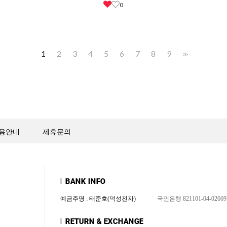
0
1
2
3
4
5
6
7
8
9
>>
용안내
제휴문의
예금주명 : 태준호(덕성전자)
국민은행 821101-04-02669