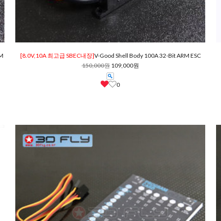
RM
[8.0V,10A 최고급 SBEC내장]
V-Good Shell Body 100A 32-Bit ARM ESC
150,000원
109,000원
0