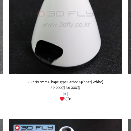
2.25"(57mm) Shape Type Carbon Spinner[White]
39,900원
36,000원
0