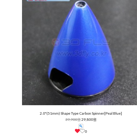
2.0"(51mm) Shape Type Carbon Spinner[Peal Blue]
39,900원
29,800원
0