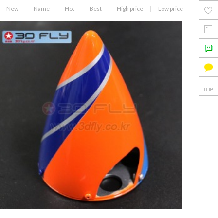
New
Name
Hot
Best
High price
Low price