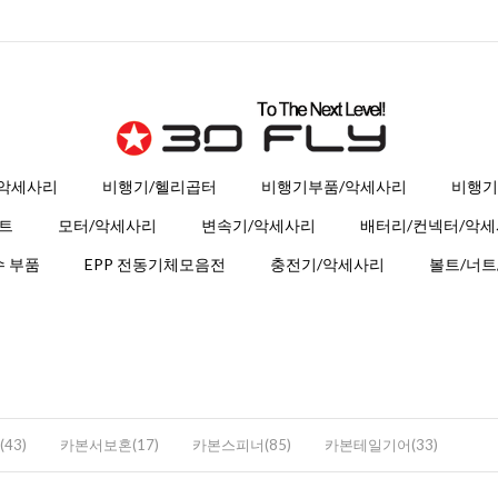
 악세사리
비행기/헬리곱터
비행기부품/악세사리
비행기
트
모터/악세사리
변속기/악세사리
배터리/컨넥터/악
 부품
EPP 전동기체모음전
충전기/악세사리
볼트/너트
43)
카본서보혼(17)
카본스피너(85)
카본테일기어(33)