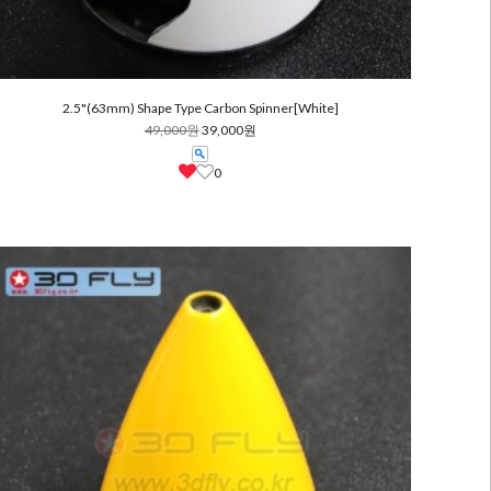
2.5"(63mm) Shape Type Carbon Spinner[White]
49,000원
39,000원
0