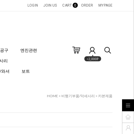
LOGIN
JOIN US
CART
0
ORDER
MYPAGE
공구
엔진관련
+2,000P
세사리
/와셔
보트
HOME
>
비행기부품/악세사리
>
카본제품