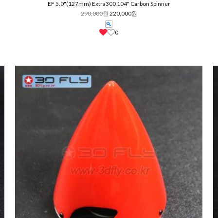
EF 5.0"(127mm) Extra300 104" Carbon Spinner
290,000원
220,000원
0