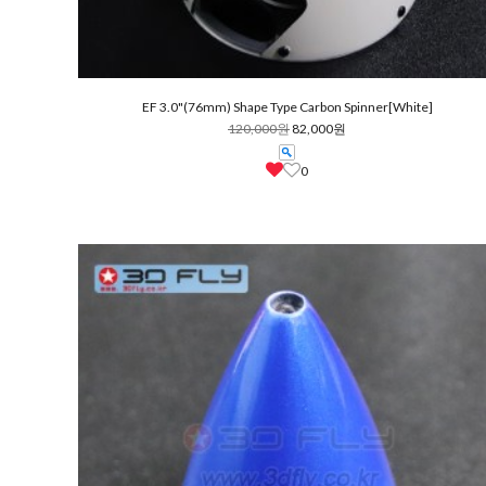
EF 3.0"(76mm) Shape Type Carbon Spinner[White]
120,000원
82,000원
0