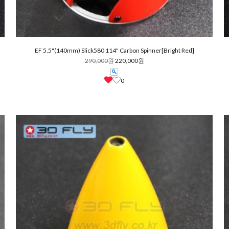
EF 5.5"(140mm) Slick580 114" Carbon Spinner[Bright Red]
290,000원
220,000원
0