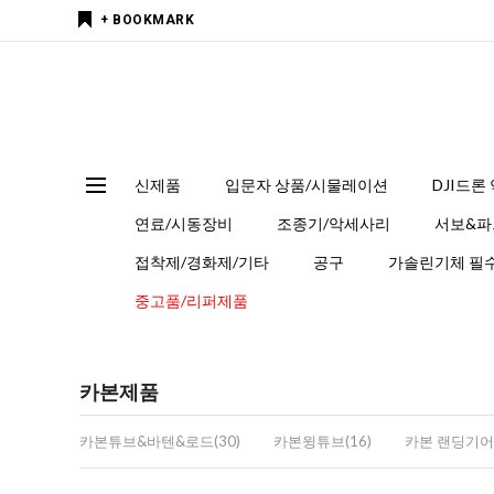
+ BOOKMARK
신제품
입문자 상품/시물레이션
DJI드론
연료/시동장비
조종기/악세사리
서보&파
접착제/경화제/기타
공구
가솔린기체 필수
중고품/리퍼제품
카본제품
카본튜브&바텐&로드(30)
카본윙튜브(16)
카본 랜딩기어(