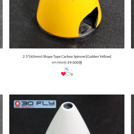
2.5"(63mm) Shape Type Carbon Spinner[Golden Yellow]
39,900원
39,000원
0