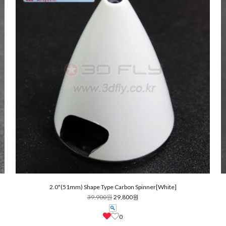
2.0"(51mm) Shape Type Carbon Spinner[White]
39,900원
29,800원
0