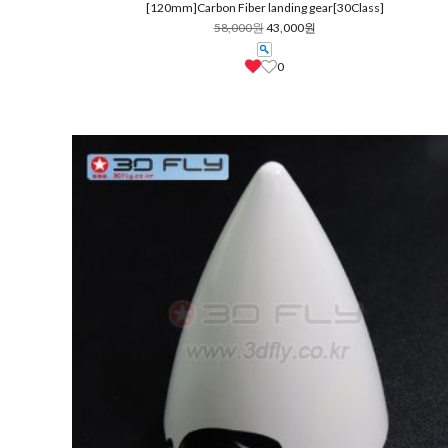
[120mm]Carbon Fiber landing gear[30Class]
58,000원
43,000원
0