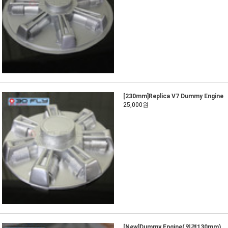
[230mm]Replica V7 Dummy Engine
25,000원
[New]Dummy Engine(외경130mm)