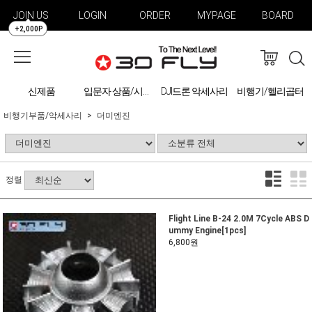
JOIN US
LOGIN
ORDER
MYPAGE
BOARD
+2,000P
신제품
DJI드론 악세사리
비행기/헬리곱터
입문자 상품/시물레이션
비행기부품/악세사리
더미엔진
정렬
Flight Line B-24 2.0M 7Cycle ABS D
ummy Engine[1pcs]
6,800원