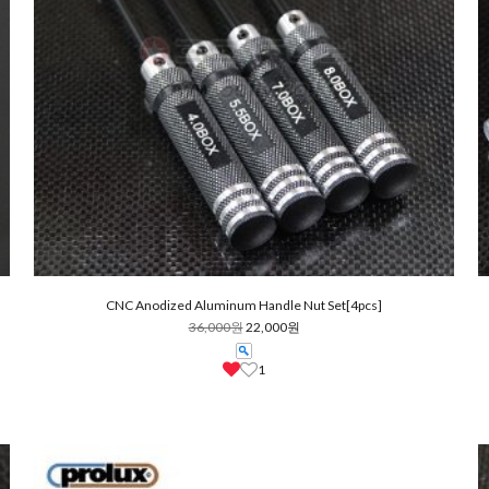
CNC Anodized Aluminum Handle Nut Set[4pcs]
36,000원
22,000원
1