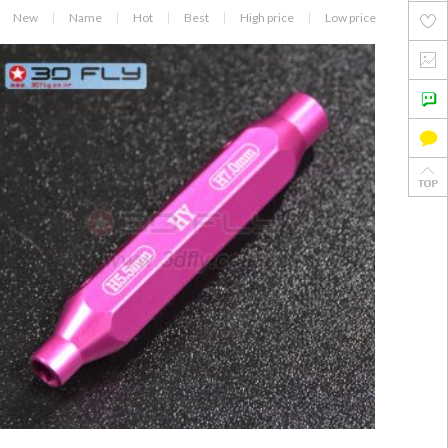
New
Name
Hot
Best
High price
Low price