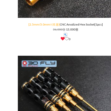
[2.5mm/3.0mm너트용]
CNC Anodized Hex Socket[1pcs]
36,000원
13,000원
0