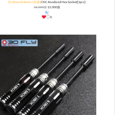
[3.0mm/4.0mm너트용]
CNC Anodized Hex Socket[1pcs]
36,000원
13,000원
0