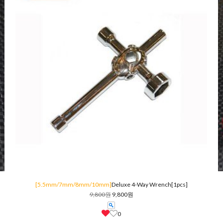
[5.5mm/7mm/8mm/10mm]
Deluxe 4-Way Wrench[1pcs]
9,800원
9,800원
0