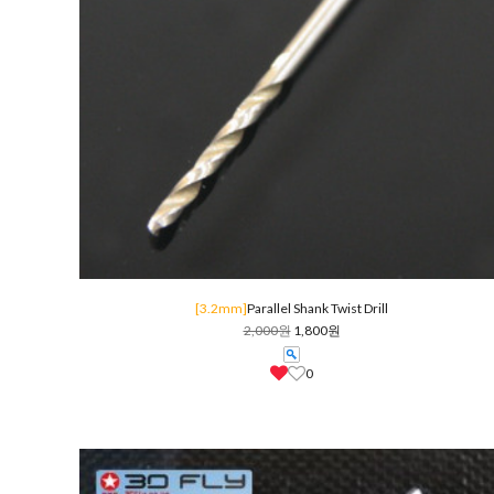
[3.2mm]
Parallel Shank Twist Drill
2,000원
1,800원
0