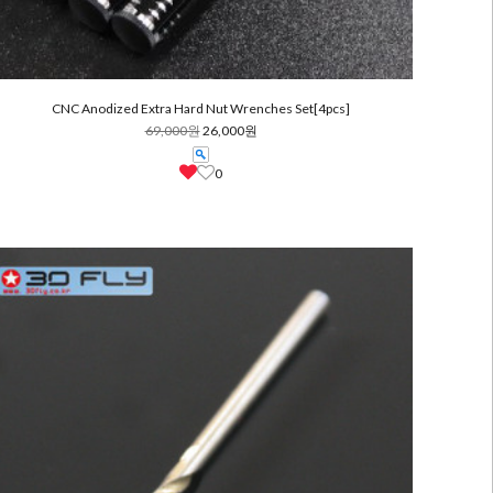
CNC Anodized Extra Hard Nut Wrenches Set[4pcs]
69,000원
26,000원
0