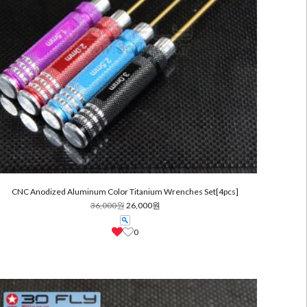
CNC Anodized Aluminum Color Titanium Wrenches Set[4pcs]
36,000원
26,000원
0