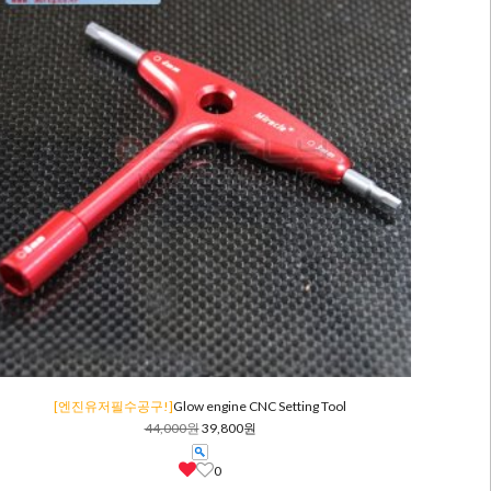
[엔진유저필수공구!]
Glow engine CNC Setting Tool
44,000원
39,800원
0