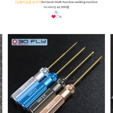
[남땜작업을 쉽게!l]
Six Hands Multi-function welding machine
92,000원
62,000원
0