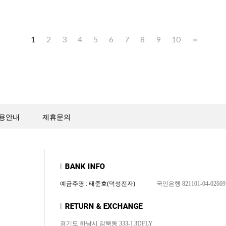
1
2
3
4
5
6
7
8
9
10
>>
용안내
제휴문의
예금주명 : 태준호(덕성전자)
국민은행 821101-04-02669
경기도 하남시 감북동 333-1
3DFLY