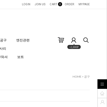
LOGIN
JOIN US
CART
0
ORDER
MYPAGE
공구
엔진관련
+2,000P
세사리
/와셔
보트
HOME
>
공구