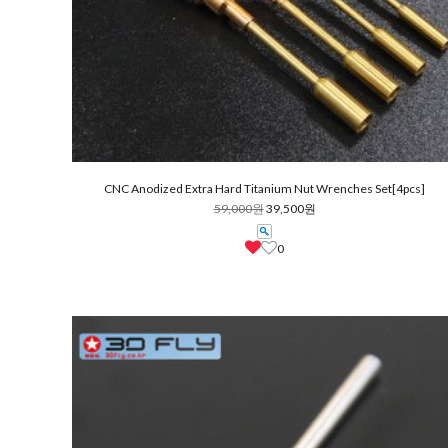
CNC Anodized Extra Hard Titanium Nut Wrenches Set[4pcs]
59,000원
39,500원
0