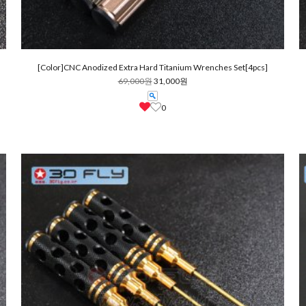
[Color]
CNC Anodized Extra Hard Titanium Wrenches Set[4pcs]
69,000원
31,000원
0