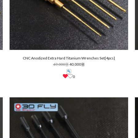
CNC Anodized Extra Hard Titanium Wrenches Set[4pcs]
69,000원
40,000원
0