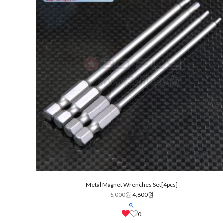
Metal Magnet Wrenches Set[4pcs]
6,000원
4,800원
0