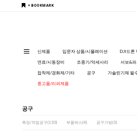
+ BOOKMARK
신제품
입문자 상품/시물레이션
DJI드론
연료/시동장비
조종기/악세사리
서보&파
접착제/경화제/기타
공구
가솔린기체 필수
중고품/리퍼제품
공구
측정/작업공구(130)
부품박스(4)
공구가방(3)