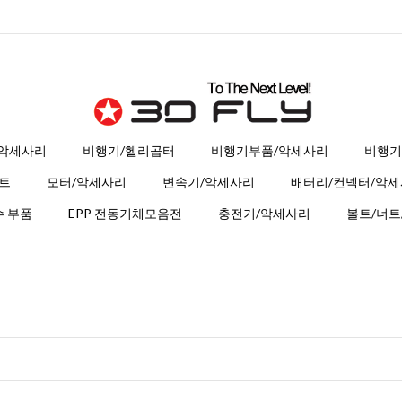
 악세사리
비행기/헬리곱터
비행기부품/악세사리
비행기
트
모터/악세사리
변속기/악세사리
배터리/컨넥터/악
 부품
EPP 전동기체모음전
충전기/악세사리
볼트/너트