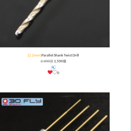
[2.2mm]
Parallel Shank Twist Drill
2,000원
1,500원
0