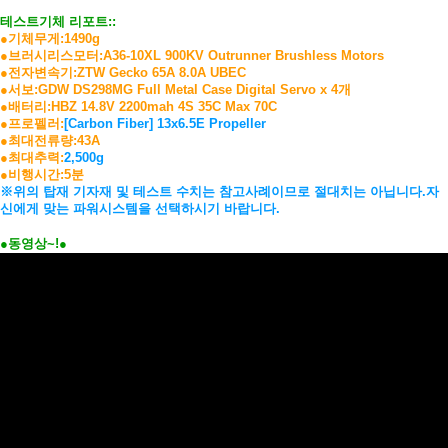
테스트기체 리포트::
●기체무게:1490g
●브러시리스모터:
A36-10XL 900KV
Outrunner Brushless Motors
●전자변속기:
ZTW Gecko 65A 8.0A UBEC
●서보:GDW DS298MG Full Metal Case Digital Servo
x 4개
●배터리:HBZ 14.8V 2200mah 4S 35C Max 70C
●프로펠러:
[
Carbon Fiber]
13x6.5E Propeller
●최대전류량:43A
●최대추력:
2,500g
●비행시간:5분
※위의 탑재 기자재 및 테스트 수치는 참고사례이므로 절대치는 아닙니다.
자
신에게 맞는 파워시스템을 선택하시기 바랍니다.
●동영상~!
●