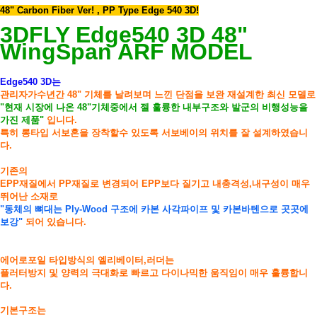
48" Carbon Fiber Ver! , PP Type Edge 540 3D!
3DFLY Edge540 3D 48"
WingSpan ARF MODEL
Edge540 3D는
관리자가수년간 48" 기체를 날려보며 느낀 단점을 보완 재설계한
최신 모델로
"현재 시장에 나온 48"기체중에서 젤 훌륭한 내부구조와 발군의 비행성능을
가진 제품"
입니다.
특히 롱타입 서보혼을 장착할수 있도록 서보베이의 위치를 잘 설계하였습니
다.
기존의
EPP재질에서 PP재질로 변경되어 EPP보다 질기고 내충격성,내구성이 매우
뛰어난 소재로
"동체의 뼈대는 Ply-Wood 구조에 카본 사각파이프 및 카본바텐으로 곳곳에
보강"
되어 있습니다.
에어로포일 타입방식의 엘리베이터,러더는
플러터방지 및 양력의 극대화로 빠르고 다이나믹한 움직임이 매우 훌륭합니
다.
기본구조는