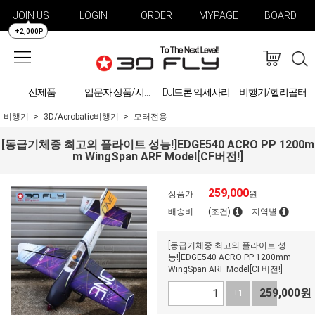
JOIN US
LOGIN
ORDER
MYPAGE
BOARD
+2,000P
신제품
DJI드론 악세사리
비행기/헬리곱터
입문자 상품/시물레이션
비행기
3D/Acrobatic비행기
모터전용
[동급기체중 최고의 플라이트 성능!]EDGE540 ACRO PP 1200m
m WingSpan ARF Model[CF버전!]
259,000
상품가
원
배송비
(조건)
지역별
[동급기체중 최고의 플라이트 성
능!]EDGE540 ACRO PP 1200mm
WingSpan ARF Model[CF버전!]
259,000
원
+1
-1