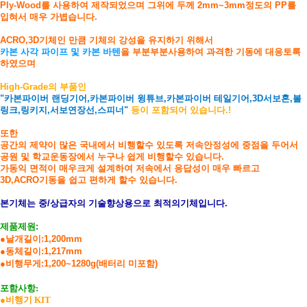
Ply-Wood를 사용하여 제작되었으며 그위에 두께 2mm~3mm정도의 PP를
입혀서 매우 가볍습니다.
ACRO,3D기체인 만큼 기체의 강성을 유지하기 위해서
카본 사각 파이프 및 카본 바텐
을 부분부분사용하여 과격한 기동에 대응토록
하였으며
High-Grade의 부품인
"카본파이버 랜딩기어,카본파이버 윙튜브,카본파이버 테일기어,3D서보혼,볼
링크,링키지,서보연장선,스피너"
등이 포함되어 있습니다.!
또한
공간의 제약이 많은 국내에서 비행할수 있도록 저속안정성에 중점을 두어서
공원 및 학교운동장에서 누구나 쉽게 비행할수 있습니다.
가동익 면적이 매우크게 설계하여 저속에서 응답성이 매우 빠르고
3D,ACRO기동을 쉽고 편하게 할수 있습니다.
본기체는 중/상급자의 기술향상용으로
최적의기체입니다.
제품제원:
●날개길이:1,200mm
●동체길이:1,217mm
●비행무게:1,200~1280g(배터리 미포함)
포함사항:
●
비행기 KIT