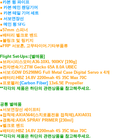
●
카본 윙 파이프
●
카본 메인 랜딩기어
●
카본 테일 기어 세트
●
서보연장선
●
메인 윙 SFG
●57mm 스피너
●배터리 벨크로 밴드
●볼링크 및 링키지
●FRP 서보혼,
고무타이어.기타부품류
Flight Set-Ups::[별매품]
●브러시리스모터:A36-10XL 900KV [190g]
●전자변속기:ZTW Gecko 65A 8.0A UBEC
●서보:GDW DS298MG Full Metal Case Digital Servo x 4개
●배터리:HBZ 14.8V 2200mah 4S 35C Max 70C
●프로펠러:
[Carbon Fiber]
13x6.5E Propeller
**각각의 제품은 하단의 관련상품을 참고해주세요.
공통 별매품
●서보연장선 세이프티
●접착제:AXIA564/(스치로폼전용 접착제),AXIA031
●경화제:AXIA SPRAY PRIMER [230ml]
●벨크로 밴드
●배터리:HBZ 14.8V 2200mah 4S 35C Max 70C
**각각의 제품은 하단의 관련상품을 참고해주세요.